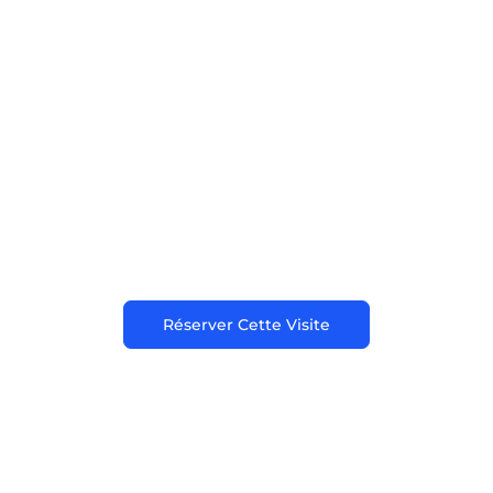
Grèce - Go
Private
Réserver Cette Visite