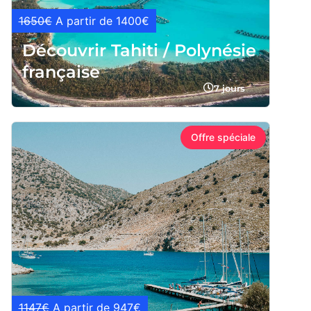
1650€
A partir de 1400€
Découvrir Tahiti / Polynésie
française
7 jours
Offre spéciale
1147€
A partir de 947€