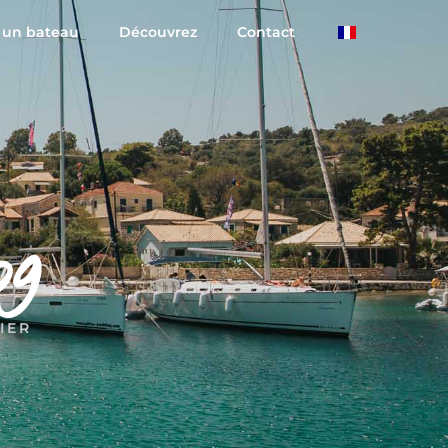
 un bateau
Découvrez
Contact
og
IER