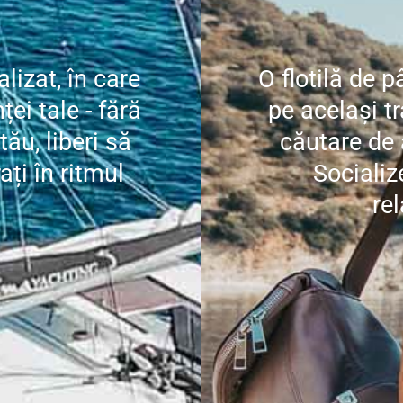
lizat, în care
O flotilă de 
ei tale - fără
pe același tr
tău, liberi să
căutare de 
ați în ritmul
Socializ
rel