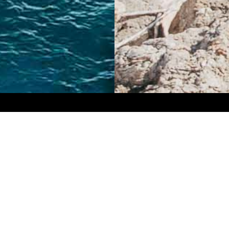
Instagramul nostru
Informați
Sunați 
Email: 
Calea Vi
Bucureș
9am - 5pm
sărbător