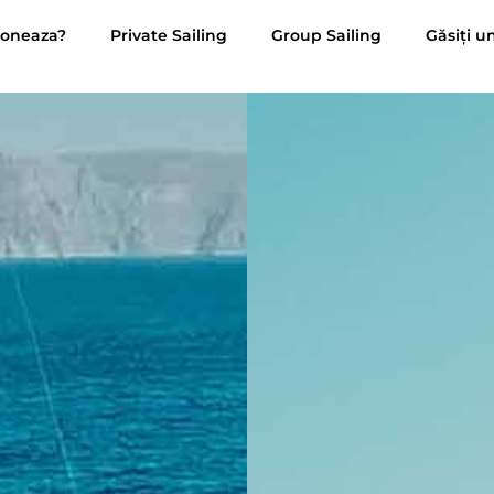
ioneaza?
Private Sailing
Group Sailing
Găsiți u