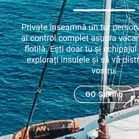
Private înseamnă un tur persona
ai control complet asupra vacanț
flotilă. Ești doar tu și echipajul 
explorați insulele și să vă distr
vostru.
GO Sailing