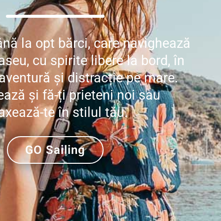
până la opt bărci, care navighează
aseu, cu spirite libere la bord, în
aventură și distracție pe mare.
ează și fă-ți prieteni noi sau
axează-te în stilul tău.
GO Sailing