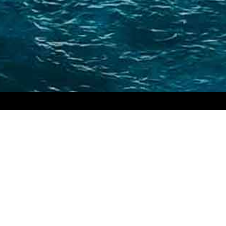
Suntem pasionați să vă oferim cea mai bună
experiență de navigație și pachete de
vacanță de calitate premium. Vă oferim
cadrul ideal pentru a vă crea amintiri
neprețuite care să dureze o viață întreagă.