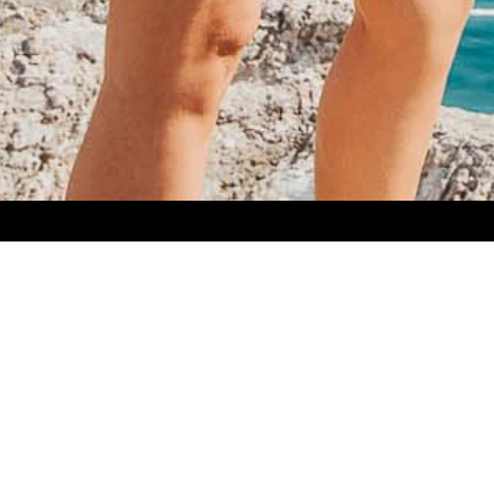
i contact
la +40-744-ARMADA
hello@sailarmada.com
tan 119
ti - România
 (luni-vineri) Închis în zilele de
i legale