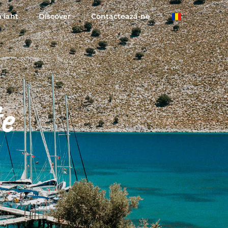
n iaht
Discover
Contactează-ne
e