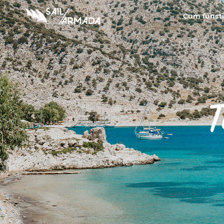
Cum funct
T