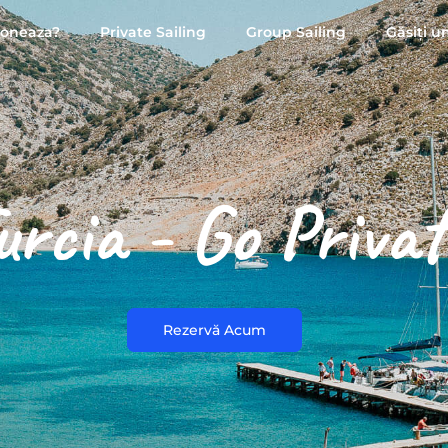
ioneaza?
Private Sailing
Group Sailing
Găsiți u
urcia - Go Privat
Rezervă Acum