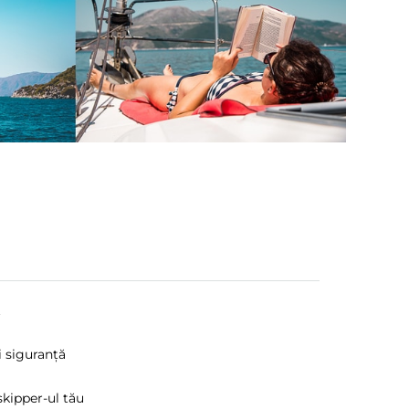
t
 siguranță
skipper-ul tău