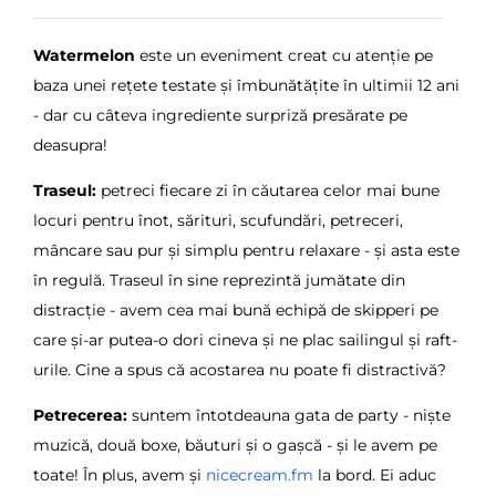
Watermelon
este un eveniment creat cu atenție pe
baza unei rețete testate și îmbunătățite în ultimii 12 ani
- dar cu câteva ingrediente surpriză presărate pe
deasupra!
Traseul:
petreci fiecare zi în căutarea celor mai bune
locuri pentru înot, sărituri, scufundări, petreceri,
mâncare sau pur și simplu pentru relaxare - și asta este
în regulă. Traseul în sine reprezintă jumătate din
distracție - avem cea mai bună echipă de skipperi pe
care și-ar putea-o dori cineva și ne plac sailingul și raft-
urile. Cine a spus că acostarea nu poate fi distractivă?
Petrecerea:
suntem întotdeauna gata de party - niște
muzică, două boxe, băuturi și o gașcă - și le avem pe
toate! În plus, avem și
nicecream.fm
la bord. Ei aduc