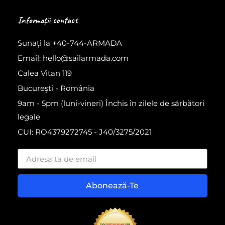
Informații contact
Sunați la +40-744-ARMADA
Email: hello@sailarmada.com
Calea Vitan 119
București - România
9am - 5pm (luni-vineri) Închis în zilele de sărbători
legale
CUI: RO4379272745 - J40/3275/2021
Abonează-Te