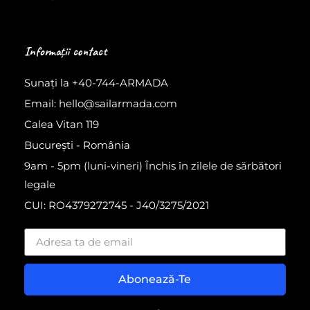
Informații contact
Sunați la +40-744-ARMADA
Email: hello@sailarmada.com
Calea Vitan 119
București - România
9am - 5pm (luni-vineri) Închis în zilele de sărbători
legale
CUI: RO4379272745 - J40/3275/2021
Abonează-Te