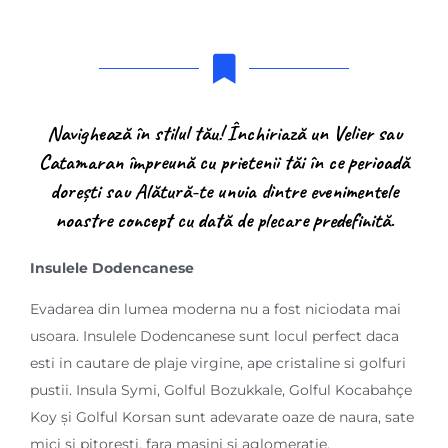
Navighează în stilul tău! Închiriază un Velier sau
Catamaran împreună cu prietenii tăi în ce perioadă
dorești sau Alătură-te unuia dintre evenimentele
noastre concept cu dată de plecare predefinită.
Insulele
Dodencanese
Evadarea din lumea moderna nu a fost niciodata mai
usoara. Insulele Dodencanese sunt locul perfect daca
esti in cautare de plaje virgine, ape cristaline si golfuri
pustii. Insula Symi, Golful Bozukkale, Golful Kocabahçe
Koy și Golful Korsan sunt adevarate oaze de naura, sate
mici si pitoresti, fara masini si aglomeratie.