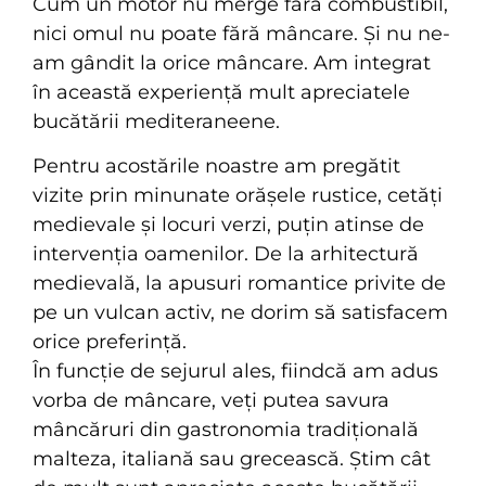
Cum un motor nu merge fără combustibil,
nici omul nu poate fără mâncare. Și nu ne-
am gândit la orice mâncare. Am integrat
în această experiență mult apreciatele
bucătării mediteraneene.
Pentru acostările noastre am pregătit
vizite prin minunate orășele rustice, cetăți
medievale și locuri verzi, puțin atinse de
intervenția oamenilor. De la arhitectură
medievală, la apusuri romantice privite de
pe un vulcan activ, ne dorim să satisfacem
orice preferință.
În funcție de sejurul ales, fiindcă am adus
vorba de mâncare, veți putea savura
mâncăruri din gastronomia tradițională
malteza, italiană sau grecească. Știm cât