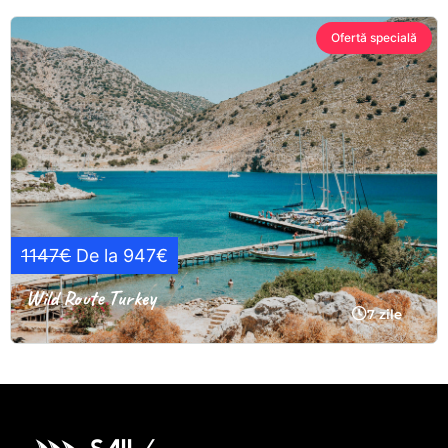
Ofertă specială
1147€
De la 947€
Wild Route Turkey
7 zile