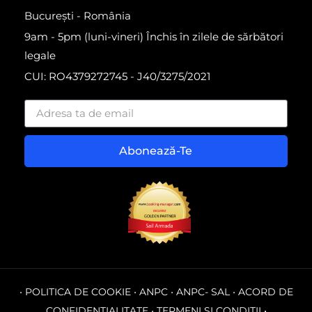
București - România
9am - 5pm (luni-vineri) Închis în zilele de sărbători
legale
CUI: RO4379272745 - J40/3275/2021
Abonează-Te
•
POLITICA DE COOKIE
•
ANPC
•
ANPC- SAL
•
ACORD DE
CONFIDENȚIALITATE
•
TERMENI ȘI CONDIȚII
•