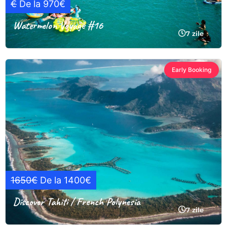
€
De la 970€
Watermelon Voyage #16
7 zile
Early Booking
1650€
De la 1400€
Discover Tahiti / French Polynesia
7 zile