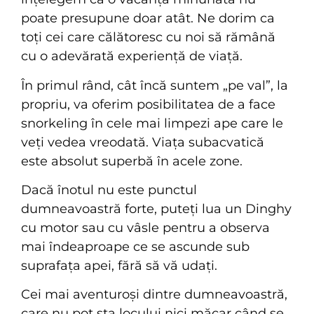
poate presupune doar atât. Ne dorim ca
toți cei care călătoresc cu noi să rămână
cu o adevărată experiență de viață.
În primul rând, cât încă suntem „pe val”, la
propriu, va oferim posibilitatea de a face
snorkeling în cele mai limpezi ape care le
veți vedea vreodată. Viața subacvatică
este absolut superbă în acele zone.
Dacă înotul nu este punctul
dumneavoastră forte, puteți lua un Dinghy
cu motor sau cu vâsle pentru a observa
mai îndeaproape ce se ascunde sub
suprafața apei, fără să vă udați.
Cei mai aventuroși dintre dumneavoastră,
care nu pot sta locului nici măcar când se