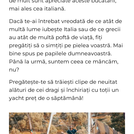
de mult sunt apreciate aceste bucătării,
mai ales cea italiană.
Dacă te-ai întrebat vreodată de ce atât de
multă lume iubește Italia sau de ce grecii
au atât de multă poftă de viață, fiți
pregătiți să o simțiți pe pielea voastră. Mai
bine spus pe papilele dumneavoastră.
Până la urmă, suntem ceea ce mâncăm,
nu?
Pregătește-te să trăiești clipe de neuitat
alături de cei dragi și închiriați cu toții un
yacht preț de o săptămână!