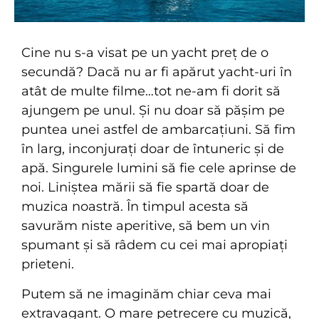
Cine nu s-a visat pe un yacht preț de o
secundă? Dacă nu ar fi apărut yacht-uri în
atât de multe filme…tot ne-am fi dorit să
ajungem pe unul. Și nu doar să pășim pe
puntea unei astfel de ambarcațiuni. Să fim
în larg, inconjurați doar de întuneric și de
apă. Singurele lumini să fie cele aprinse de
noi. Liniștea mării să fie spartă doar de
muzica noastră. În timpul acesta să
savurăm niste aperitive, să bem un vin
spumant și să râdem cu cei mai apropiați
prieteni.
Putem să ne imaginăm chiar ceva mai
extravagant. O mare petrecere cu muzică,