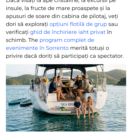
Dacă visați la ape cristaline, la excursii pe
insule, la fructe de mare proaspete și la
apusuri de soare din cabina de pilotaj, veți
dori să explorați
opțiuni flotilă de grup
sau
verificați
ghid de închiriere iaht privat
în
schimb. The
program complet de
evenimente în Sorrento
merită totuși o
privire dacă doriți să participați ca spectator.