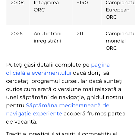
2010s
Integrarea
~140
Campionatu
ORC
European
ORC
2026
Anul intrării
211
Campionatu
înregistrării
mondial
ORC
Puteți găsi detalii complete pe
pagina
oficială a evenimentului
dacă doriți să
cercetați programul cursei. Iar dacă sunteți
curios cum arată o versiune mai relaxată a
unei săptămâni de navigație, ghidul nostru
pentru
Săptămâna mediteraneană de
navigație experiențe
acoperă frumos partea
de vacanță.
Tradiția, prestigiul și spiritul competitiv al