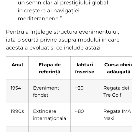
un semn clar al prestigiului global
în creștere al navigației
mediteraneene.”
Pentru a înțelege structura evenimentului,
iată o scurtă privire asupra modului în care
acesta a evoluat și ce include astăzi:
Anul
Etapa de
Iahturi
Cursa chei
referință
înscrise
adăugată
1954
Eveniment
~20
Regata dei
fondat
Tre Golfi
1990s
Extindere
~80
Regata IMA
internațională
Maxi