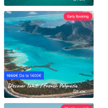
Early Booking
1650€
De la 1400€
Discover Tahiti / French Polynesia
7 zile