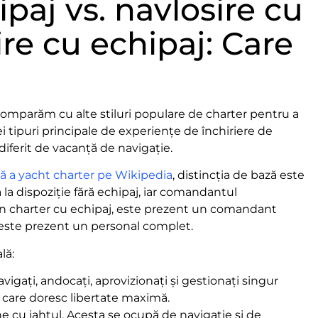
ipaj vs. navlosire cu
ire cu echipaj: Care
l comparăm cu alte stiluri populare de charter pentru a
ei tipuri principale de experiențe de închiriere de
 diferit de vacanță de navigație.
ă a yacht charter pe Wikipedia
, distincția de bază este
 la dispoziție fără echipaj, iar comandantul
r-un charter cu echipaj, este prezent un comandant
rd este prezent un personal complet.
lă:
Navigați, andocați, aprovizionați și gestionați singur
i care doresc libertate maximă.
ne cu iahtul. Acesta se ocupă de navigație și de