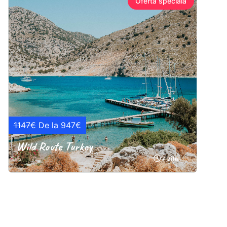
Ofertă specială
1147€
De la 947€
Wild Route Turkey
7 zile