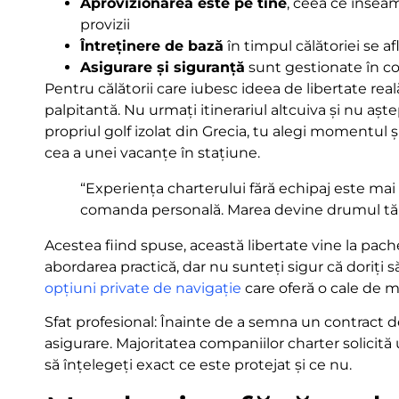
Aprovizionarea este pe tine
, ceea ce înseam
provizii
Întreținere de bază
în timpul călătoriei se a
Asigurare și siguranță
sunt gestionate în co
Pentru călătorii care iubesc ideea de libertate rea
palpitantă. Nu urmați itinerariul altcuiva și nu aște
propriul golf izolat din Grecia, tu alegi momentul și
cea a unei vacanțe în stațiune.
“Experiența charterului fără echipaj este mai
comanda personală. Marea devine drumul tău, 
Acestea fiind spuse, această libertate vine la pach
abordarea practică, dar nu sunteți sigur că doriți 
opțiuni private de navigație
care oferă o cale de mi
Sfat profesional: Înainte de a semna un contract de 
asigurare. Majoritatea companiilor charter solicită
să înțelegeți exact ce este protejat și ce nu.