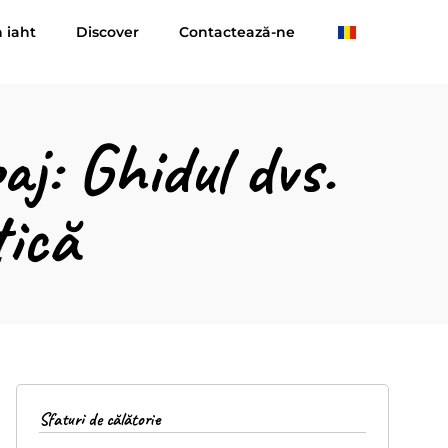
n iaht
Discover
Contactează-ne
aj: Ghidul dvs.
tică
Sfaturi de călătorie