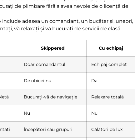
curați de plimbare fără a avea nevoie de o licență de
e include adesea un comandant, un bucătar și, uneori,
ați, vă relaxați și vă bucurați de servicii de clasă
Skippered
Cu echipaj
Doar comandantul
Echipaj complet
De obicei nu
Da
letă
Bucurați-vă de navigație
Relaxare totală
Nu
Nu
ntați
Începători sau grupuri
Călători de lux