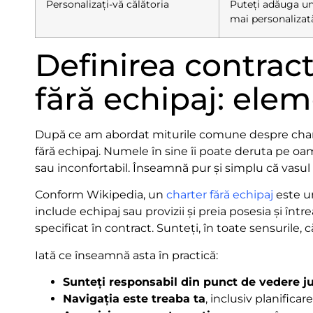
Personalizați-vă călătoria
Puteți adăuga un
mai personalizată
Definirea contract
fără echipaj: ele
După ce am abordat miturile comune despre charte
fără echipaj. Numele în sine îi poate deruta pe o
sau inconfortabil. Înseamnă pur și simplu că vasul v
Conform Wikipedia, un
charter fără echipaj
este un
include echipaj sau provizii și preia posesia și în
specificat în contract. Sunteți, în toate sensurile, 
Iată ce înseamnă asta în practică:
Sunteți responsabil din punct de vedere ju
Navigația este treaba ta
, inclusiv planifica