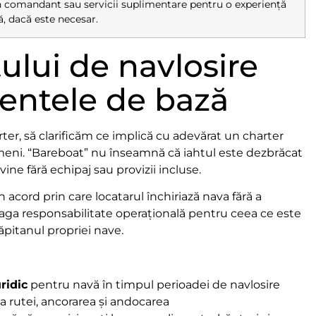
 comandant sau servicii suplimentare pentru o experiență
, dacă este necesar.
ului de navlosire
mentele de bază
r, să clarificăm ce implică cu adevărat un charter
ameni. “Bareboat” nu înseamnă că iahtul este dezbrăcat
ine fără echipaj sau provizii incluse.
 acord prin care locatarul închiriază nava fără a
treaga responsabilitate operațională pentru ceea ce este
căpitanul propriei nave.
ridic
pentru navă în timpul perioadei de navlosire
rea rutei, ancorarea și andocarea