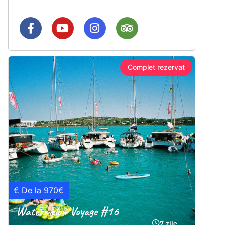
Complet rezervat
€
De la 970€
Watermelon Voyage #16
7 zile