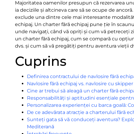
Majoritatea oamenilor presupun că rezervarea unui
ia deciziile și altcineva care să se ocupe de anco
exclude una dintre cele mai interesante modalităț
echipaj. Un charter fără echipaj pune
ție
în scaunul
unde navigați, când vă opriți și cum vă petreceți z
un charter fără echipaj, cum se compară cu opțiuni
dvs. și cum să vă pregătiți pentru aventura vieții d
Cuprins
Definirea contractului de navlosire fără echi
Navlosire fără echipaj vs. navlosire cu skipper
Cine ar trebui să aleagă un charter fără echip
Responsabilități și aptitudini esențiale pent
Personalizarea experienței cu barca goală: Co
De ce adevărata atracție a charterului fără ec
Sunteți gata să vă conduceți aventura? Explo
Mediterană
Întrebări frecvente