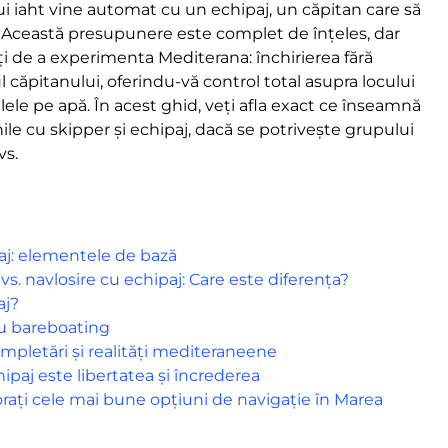
 iaht vine automat cu un echipaj, un căpitan care să
ră. Această presupunere este complet de înțeles, dar
i de a experimenta Mediterana: închirierea fără
 căpitanului, oferindu-vă control total asupra locului
ilele pe apă. În acest ghid, veți afla exact ce înseamnă
le cu skipper și echipaj, dacă se potrivește grupului
vs.
paj: elementele de bază
 vs. navlosire cu echipaj: Care este diferența?
aj?
ru bareboating
mpletări și realități mediteraneene
hipaj este libertatea și încrederea
rați cele mai bune opțiuni de navigație în Marea