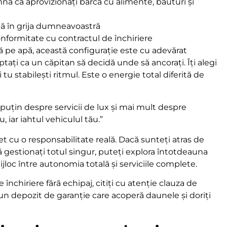
nă că aprovizionați barca cu alimente, băuturi și
flă în grija dumneavoastră
nformitate cu contractul de închiriere
lă pe apă, această configurație este cu adevărat
ptați ca un căpitan să decidă unde să ancorați. Îți alegi
 tu stabilești ritmul. Este o energie total diferită de
 puțin despre servicii de lux și mai mult despre
iar iahtul vehiculul tău.”
et cu o responsabilitate reală. Dacă sunteți atras de
să gestionați totul singur, puteți explora întotdeauna
jloc între autonomia totală și serviciile complete.
închiriere fără echipaj, citiți cu atenție clauza de
 un depozit de garanție care acoperă daunele și doriți