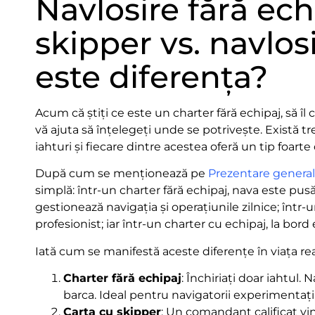
Navlosire fără ech
skipper vs. navlos
este diferența?
Acum că știți ce este un charter fără echipaj, să î
vă ajuta să înțelegeți unde se potrivește. Există tr
iahturi și fiecare dintre acestea oferă un tip foarte
După cum se menționează pe
Prezentare general
simplă: într-un charter fără echipaj, nava este pusă
gestionează navigația și operațiunile zilnice; înt
profesionist; iar într-un charter cu echipaj, la bo
Iată cum se manifestă aceste diferențe în viața rea
Charter fără echipaj
: Închiriați doar iahtul. 
barca. Ideal pentru navigatorii experimentaț
Carta cu skipper
: Un comandant calificat vi