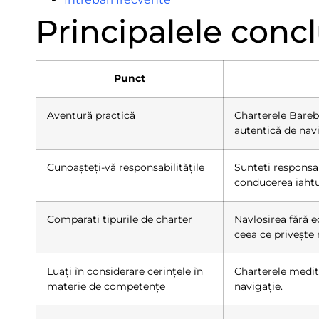
Principalele concl
Punct
Aventură practică
Charterele Bareb
autentică de navi
Cunoașteți-vă responsabilitățile
Sunteți responsab
conducerea iahtu
Comparați tipurile de charter
Navlosirea fără e
ceea ce privește r
Luați în considerare cerințele în
Charterele medite
materie de competențe
navigație.