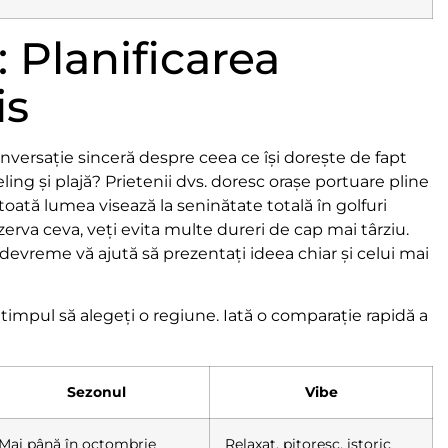
: Planificarea
is
nversație sinceră despre ceea ce își dorește de fapt
ng și plajă? Prietenii dvs. doresc orașe portuare pline
oată lumea visează la seninătate totală în golfuri
ezerva ceva, veți evita multe dureri de cap mai târziu.
devreme vă ajută să prezentați ideea chiar și celui mai
e timpul să alegeți o regiune. Iată o comparație rapidă a
Sezonul
Vibe
Mai până în octombrie
Relaxat, pitoresc, istoric