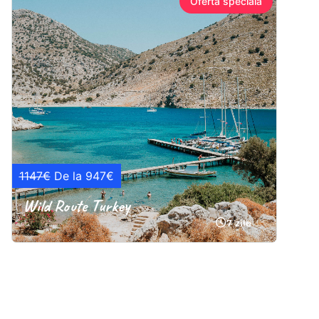
Ofertă specială
1147€
De la 947€
Wild Route Turkey
7 zile