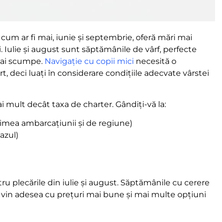
m ar fi mai, iunie și septembrie, oferă mări mai
i. Iulie și august sunt săptămânile de vârf, perfecte
mai scumpe.
Navigație cu copii mici
necesită o
t, deci luați în considerare condițiile adecvate vârstei
 mult decât taxa de charter. Gândiți-vă la:
rimea ambarcațiunii și de regiune)
azul)
tru plecările din iulie și august. Săptămânile cu cerere
i vin adesea cu prețuri mai bune și mai multe opțiuni