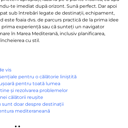
tându-te imediat după orizont. Sună perfect. Dar apoi
ropat sub întrebări legate de destinații, echipament,
d este foaia dvs. de parcurs practică de la prima idee
 la prima experiență sau că sunteți un navigator
mare în Marea Mediterană, inclusiv planificarea,
încheierea cu stil.
de vis
ențiale pentru o călătorie liniștită
a ușoară pentru toată lumea
rutine și rezolvarea problemelor
nei călătorii reușite
 sunt doar despre destinații
aventura mediteraneană