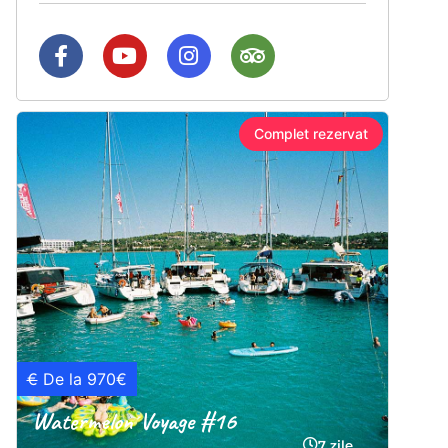
Complet rezervat
€
De la 970€
Watermelon Voyage #16
7 zile