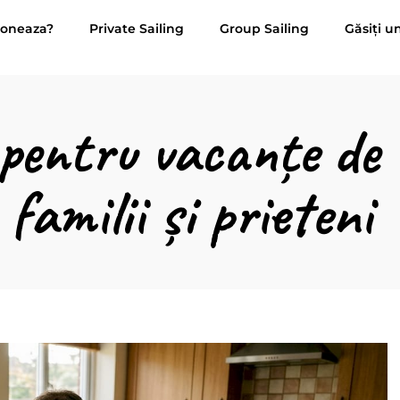
ioneaza?
Private Sailing
Group Sailing
Găsiți u
pentru vacanțe de 
familii și prieteni