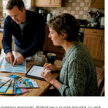
 prieteni apropiați, râzând pe o punte însorită, cu apă