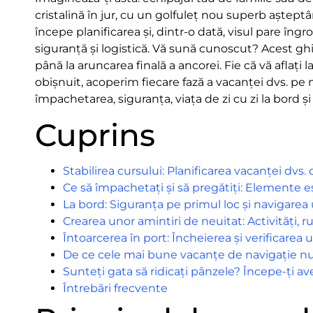
cristalină în jur, cu un golfuleț nou superb aștep
începe planificarea și, dintr-o dată, visul pare îng
siguranță și logistică. Vă sună cunoscut? Acest ghi
până la aruncarea finală a ancorei. Fie că vă aflați
obișnuit, acoperim fiecare fază a vacanței dvs. pe 
împachetarea, siguranța, viața de zi cu zi la bord și 
Cuprins
Stabilirea cursului: Planificarea vacanței dvs. 
Ce să împachetați și să pregătiți: Elemente es
La bord: Siguranța pe primul loc și navigare
Crearea unor amintiri de neuitat: Activități, 
Întoarcerea în port: Încheierea și verificarea u
De ce cele mai bune vacanțe de navigație nu
Sunteți gata să ridicați pânzele? Începe-ți 
Întrebări frecvente