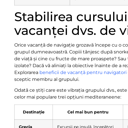
Stabilirea cursului
vacanței dvs. de v
Orice vacanță de navigație grozavă începe cu o co
grupul dumneavoastră. Copiii tânjesc după snorkeli
de viață și cine cu fructe de mare proaspete? Sau t
izolate? Dacă vă aliniați la obiective înainte de a r
Explorarea
beneficii de vacanță pentru navigatori
sceptic membru al grupului.
Odată ce știți care este vibrația grupului dvs., est
celor mai populare trei opțiuni mediteraneene:
Destinație
Cel mai bun pentru
Grecia
Excursii pe insulă, începători