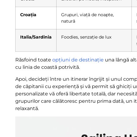
Croația
Grupuri, viață de noapte,
natură
Italia/Sardinia
Foodies, senzație de lux
Răsfoind toate
opțiuni de destinație
una lângă alta
cu linia de coastă potrivită.
Apoi, decideți între un itinerar îngrijit și unul co
de căpitanii cu experiență și vă permit să ghiciți un
personalizate vă oferă libertate totală, dar necesit
grupurilor care călătoresc pentru prima dată, un it
relaxantă.