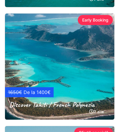
Early Booking
1650€
De la 1400€
Discover Tahiti / French Polynesia
7 zile