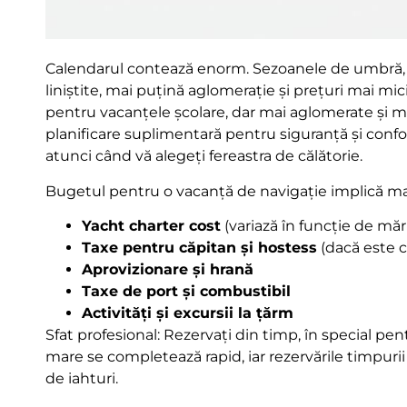
Calendarul contează enorm. Sezoanele de umbră, cu
liniștite, mai puțină aglomerație și prețuri mai mic
pentru vacanțele școlare, dar mai aglomerate și 
planificare suplimentară pentru siguranță și confor
atunci când vă alegeți fereastra de călătorie.
Bugetul pentru o vacanță de navigație implică mai
Yacht charter cost
(variază în funcție de mă
Taxe pentru căpitan și hostess
(dacă este c
Aprovizionare și hrană
Taxe de port și combustibil
Activități și excursii la țărm
Sfat profesional: Rezervați din timp, în special pen
mare se completează rapid, iar rezervările timpuri
de iahturi.