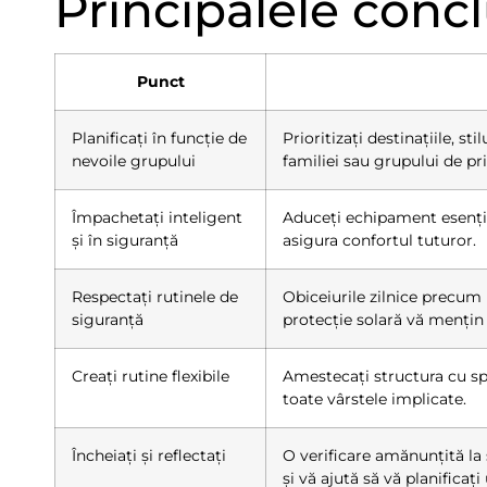
Principalele concl
Punct
Planificați în funcție de
Prioritizați destinațiile, st
nevoile grupului
familiei sau grupului de pri
Împachetați inteligent
Aduceți echipament esenția
și în siguranță
asigura confortul tuturor.
Respectați rutinele de
Obiceiurile zilnice precum 
siguranță
protecție solară vă mențin 
Creați rutine flexibile
Amestecați structura cu sp
toate vârstele implicate.
Încheiați și reflectați
O verificare amănunțită la 
și vă ajută să vă planifica