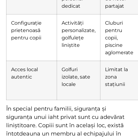
dedicat
partajat
Configurație
Activități
Cluburi
prietenoasă
personalizate,
pentru
pentru copii
golfulețe
copii,
liniștite
piscine
aglomerate
Acces local
Golfuri
Limitat la
autentic
izolate, sate
zona
locale
stațiunii
În special pentru familii, siguranța și
siguranța unui iaht privat sunt cu adevărat
liniștitoare. Copiii sunt în același loc, există
întotdeauna un membru al echipajului în