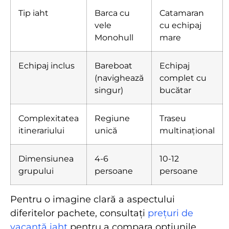
Tip iaht
Barca cu
Catamaran
vele
cu echipaj
Monohull
mare
Echipaj inclus
Bareboat
Echipaj
(navighează
complet cu
singur)
bucătar
Complexitatea
Regiune
Traseu
itinerariului
unică
multinațional
Dimensiunea
4-6
10-12
grupului
persoane
persoane
Pentru o imagine clară a aspectului
diferitelor pachete, consultați
prețuri de
vacanță iaht
pentru a compara opțiunile