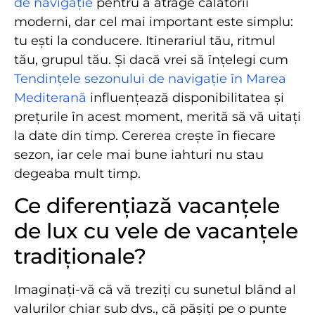
de navigație
pentru a atrage călătorii
moderni, dar cel mai important este simplu:
tu ești la conducere. Itinerariul tău, ritmul
tău, grupul tău. Și dacă vrei să înțelegi cum
Tendințele sezonului de navigație în Marea
Mediterană
influențează disponibilitatea și
prețurile în acest moment, merită să vă uitați
la date din timp. Cererea crește în fiecare
sezon, iar cele mai bune iahturi nu stau
degeaba mult timp.
Ce diferențiază vacanțele
de lux cu vele de vacanțele
tradiționale?
Imaginați-vă că vă treziți cu sunetul blând al
valurilor chiar sub dvs., că pășiți pe o punte