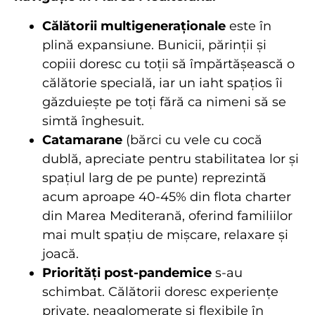
Călătorii multigeneraționale
este în
plină expansiune. Bunicii, părinții și
copiii doresc cu toții să împărtășească o
călătorie specială, iar un iaht spațios îi
găzduiește pe toți fără ca nimeni să se
simtă înghesuit.
Catamarane
(bărci cu vele cu cocă
dublă, apreciate pentru stabilitatea lor și
spațiul larg de pe punte) reprezintă
acum aproape 40-45% din flota charter
din Marea Mediterană, oferind familiilor
mai mult spațiu de mișcare, relaxare și
joacă.
Priorități post-pandemice
s-au
schimbat. Călătorii doresc experiențe
private, neaglomerate și flexibile în