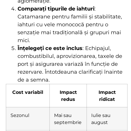
aglomerație.
Comparați tipurile de iahturi
:
Catamarane pentru familii și stabilitate,
iahturi cu vele monococă pentru o
senzație mai tradițională și grupuri mai
mici.
Înțelegeți ce este inclus
: Echipajul,
combustibilul, aprovizionarea, taxele de
port și asigurarea variază în funcție de
rezervare. Întotdeauna clarificați înainte
de a semna.
Cost variabil
Impact
Impact
redus
ridicat
Sezonul
Mai sau
Iulie sau
septembrie
august