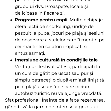
grupului dvs. Proaspete, locale și
delicioase în fiecare zi.
Programe pentru copii
: Multe echipaje
oferă lecții de snorkeling, undițe de
pescuit la pupa, jocuri pe plajă și sesiuni
de observare a stelelor care îi mențin pe
cei mai tineri călători implicați și
entuziasmați.
Imersiune culturală în condițiile tale
:
Vizitați un festival sătesc, participați la
un curs de gătit pe uscat sau pur și
simplu petreceți o după-amiază liniștită
pe o plajă ascunsă pe care niciun
autobuz turistic nu va ajunge vreodată.
Sfat profesional: Înainte de a face rezervarea,
gândiți-vă la gama de interese a grupului