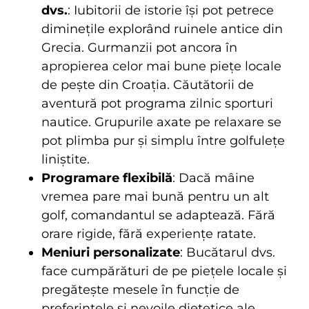
dvs.
: Iubitorii de istorie își pot petrece
diminețile explorând ruinele antice din
Grecia. Gurmanzii pot ancora în
apropierea celor mai bune piețe locale
de pește din Croația. Căutătorii de
aventură pot programa zilnic sporturi
nautice. Grupurile axate pe relaxare se
pot plimba pur și simplu între golfulețe
liniștite.
Programare flexibilă
: Dacă mâine
vremea pare mai bună pentru un alt
golf, comandantul se adaptează. Fără
orare rigide, fără experiențe ratate.
Meniuri personalizate
: Bucătarul dvs.
face cumpărături de pe piețele locale și
pregătește mesele în funcție de
preferințele și nevoile dietetice ale