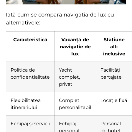
Iată cum se compară navigația de lux cu
alternativele:
Caracteristică
Vacanță de
Stațiune
navigatie de
all-
lux
inclusive
Politica de
Yacht
Facilități
confidentialitate
complet,
partajate
privat
Flexibilitatea
Complet
Locație fixă
itinerariului
personalizabil
Echipaj și servicii
Echipaj
Personal
personal
de hotel