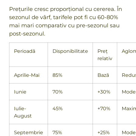
Prețurile cresc proporțional cu cererea. În
sezonul de vârf, tarifele pot fi cu 60-80%
mai mari comparativ cu pre-sezonul sau
post-sezonul.
Perioadă
Disponibilitate
Preț
Aglom
relativ
Aprilie-Mai
85%
Bază
Redu
Iunie
70%
+30%
Mode
Iulie-
45%
+70%
Maxi
August
Septembrie
75%
+25%
Mode