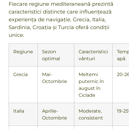
Fiecare regiune mediteraneană prezintă
caracteristici distincte care influențează
experiența de navigație. Grecia, Italia,
Sardinia, Croația și Turcia oferă condiții
unice.
Regiune
Sezon
Caracteristici
Temp
optimal
vânturi
apă
Grecia
Mai-
Meltemi
20-2
Octombrie
puternic în
august în
Ciclade
Italia
Aprilie-
Moderate,
19-25
Octombrie
consistent